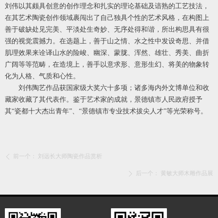
刘伟以其颇具创意的创作理念和扎实的理论基础及谙熟的工艺技法，
在其艺术陶瓷创作领域裹闯出了自己独具个性的艺术风格，在构图上
善于破缺处见完美、平淡处生奇妙、无序处得和谐，所出构思具有很
强的视觉震撼力。在选题上，善于山之情、水之性中发设奇思、并借
肌理效果来诠译山水的险峻、幽深、蒙胧、浑然、雄壮、秀美、曲折
广阔等等范畴，在造境上，善手以意求形、意形生幻、将美的物象转
化为人格、气质和心性。
刘伟陶艺作品获国家级大奖六十多项；诸多海内外文博单位和收
藏家收藏了其代表作。鉴于艺术家的成就，景德镇市人民政府授予
其“瓷都十大杰出青年”、“景德镇市专业技术拔尖人才”等光荣称号。
前一个：
刘远长大师陶瓷作品赏析
ꄴ
后一个：
黄敏大师木雕作品展
ꄲ