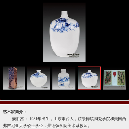
ꁆ
ꁇ
艺术家简介：
姜胜杰： 1981年出生，山东烟台人，获景德镇陶瓷学院和美国西
弗吉尼亚大学硕士学位，景德镇学院美术系教师。